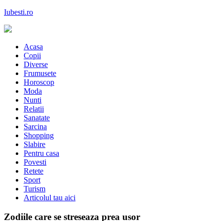
Skip
Iubesti.ro
to
content
Despre dragoste si moda, sanatate si diete, despre femeile moderne de 
Acasa
Copii
Diverse
Frumusete
Horoscop
Moda
Nunti
Relatii
Sanatate
Sarcina
Shopping
Slabire
Pentru casa
Povesti
Retete
Sport
Turism
Articolul tau aici
Zodiile care se streseaza prea usor