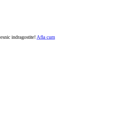
vesnic indragostite!
Afla cum