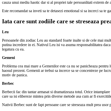
cauza unui mediu haotic dar si al propriei tale persoanlitati extrem de
Este recomandat sa inveti sa te detasezi emotional si sa incerci sa te g
Iata care sunt zodiile care se streseaza pre
Leu
Persoanele din zodiac Leu au standard foarte inalte si de cele mai mult
putina incredere in ei. Nativul Leu isi va asuma responsabilitatea daca 
legatura cu ea.
Gemeni
Problema cea mai mare a Gemenilor este ca nu se panicheaza pentru lucr
haosul prezent. Gemenii ar trebui sa incerce sa se concentreze pe lucrur
motiv de panica.
Berbec
Berbecii fac din tantar armasat si dramatizeaza totul. Orice intamplare
care sa isi elibereze mintea prin diverse metode asa cum ar fi exercitiil
Nativii Berbec sunt de fapt persoane care se streseaza mult prea usor 