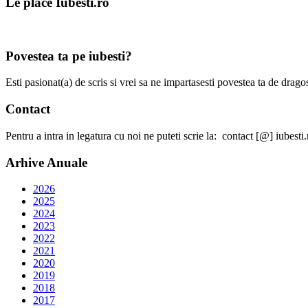
Le place Iubesti.ro
Povestea ta pe iubesti?
Esti pasionat(a) de scris si vrei sa ne impartasesti povestea ta de dra
Contact
Pentru a intra in legatura cu noi ne puteti scrie la: contact [@] iubesti.
Arhive Anuale
2026
2025
2024
2023
2022
2021
2020
2019
2018
2017