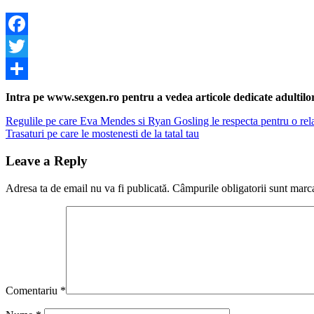
Facebook
Twitter
Share
Intra pe www.sexgen.ro pentru a vedea articole dedicate adultilor, 
Navigare
Previous
Regulile pe care Eva Mendes si Ryan Gosling le respecta pentru o relat
Post:
Next
Trasaturi pe care le mostenesti de la tatal tau
în
Post:
articole
Leave a Reply
Adresa ta de email nu va fi publicată.
Câmpurile obligatorii sunt marc
Comentariu
*