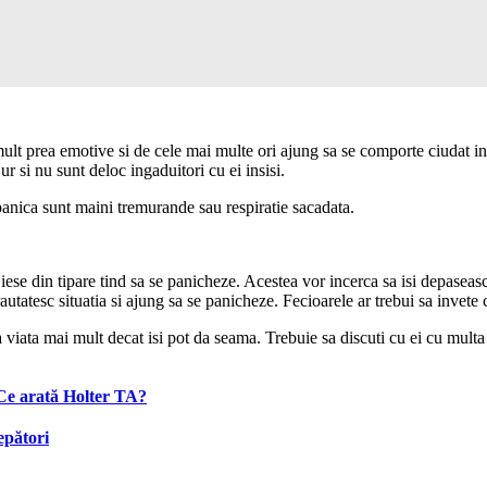
mult prea emotive si de cele mai multe ori ajung sa se comporte ciudat in 
r si nu sunt deloc ingaduitori cu ei insisi.
 panica sunt maini tremurande sau respiratie sacadata.
iese din tipare tind sa se panicheze. Acestea vor incerca sa isi depaseasca
rautatesc situatia si ajung sa se panicheze. Fecioarele ar trebui sa invete
a viata mai mult decat isi pot da seama. Trebuie sa discuti cu ei cu multa 
 Ce arată Holter TA?
epători