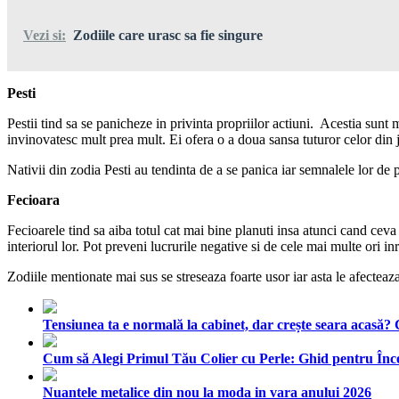
Vezi si:
Zodiile care urasc sa fie singure
Pesti
Pestii tind sa se panicheze in privinta propriilor actiuni. Acestia sunt 
invinovatesc mult prea mult. Ei ofera o a doua sansa tuturor celor din ju
Nativii din zodia Pesti au tendinta de a se panica iar semnalele lor de
Fecioara
Fecioarele tind sa aiba totul cat mai bine planuti insa atunci cand ceva 
interiorul lor. Pot preveni lucrurile negative si de cele mai multe ori in
Zodiile mentionate mai sus se streseaza foarte usor iar asta le afecteaz
Tensiunea ta e normală la cabinet, dar crește seara acasă?
Cum să Alegi Primul Tău Colier cu Perle: Ghid pentru Înc
Nuantele metalice din nou la moda in vara anului 2026