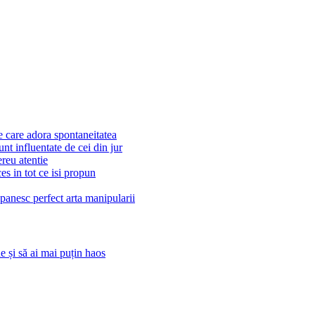
 care adora spontaneitatea
unt influentate de cei din jur
ereu atentie
es in tot ce isi propun
apanesc perfect arta manipularii
 și să ai mai puțin haos