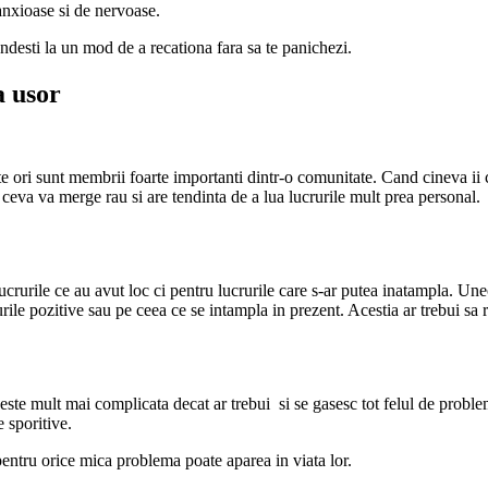
 anxioase si de nervoase.
andesti la un mod de a recationa fara sa te panichezi.
a usor
e ori sunt membrii foarte importanti dintr-o comunitate. Cand cineva ii c
ceva va merge rau si are tendinta de a lua lucrurile mult prea personal. 
urile ce au avut loc ci pentru lucrurile care s-ar putea inatampla. Uneo
ile pozitive sau pe ceea ce se intampla in prezent. Acestia ar trebui sa r
 este mult mai complicata decat ar trebui si se gasesc tot felul de probl
e sporitive.
pentru orice mica problema poate aparea in viata lor.