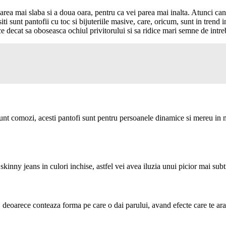
parea mai slaba si a doua oara, pentru ca vei parea mai inalta. Atunci can
iti sunt pantofii cu toc si bijuteriile masive, care, oricum, sunt in trend i
decat sa oboseasca ochiul privitorului si sa ridice mari semne de intreb
nt comozi, acesti pantofi sunt pentru persoanele dinamice si mereu in m
kinny jeans in culori inchise, astfel vei avea iluzia unui picior mai subti
a, deoarece conteaza forma pe care o dai parului, avand efecte care te ar