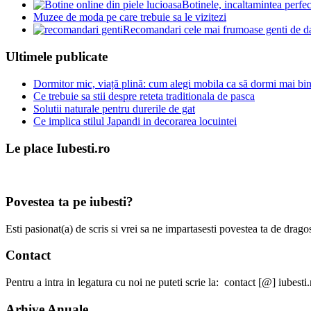
Botinele, incaltamintea perfe
Muzee de moda pe care trebuie sa le vizitezi
Recomandari cele mai frumoase genti de 
Ultimele publicate
Dormitor mic, viață plină: cum alegi mobila ca să dormi mai bine
Ce trebuie sa stii despre reteta traditionala de pasca
Solutii naturale pentru durerile de gat
Ce implica stilul Japandi in decorarea locuintei
Le place Iubesti.ro
Povestea ta pe iubesti?
Esti pasionat(a) de scris si vrei sa ne impartasesti povestea ta de dra
Contact
Pentru a intra in legatura cu noi ne puteti scrie la: contact [@] iubesti.
Arhive Anuale