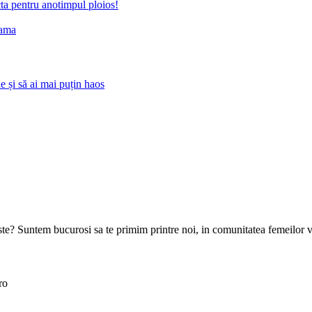
cta pentru anotimpul ploios!
dama
 și să ai mai puțin haos
goste? Suntem bucurosi sa te primim printre noi, in comunitatea femeilor 
ro