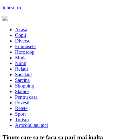
Skip
Iubesti.ro
to
content
Despre dragoste si moda, sanatate si diete, despre femeile moderne de 
Acasa
Copii
Diverse
Frumusete
Horoscop
Moda
Nunti
Relatii
Sanatate
Sarcina
Shopping
Slabire
Pentru casa
Povesti
Retete
Sport
Turism
Articolul tau aici
Tinute care sa te faca sa pari mai inalta