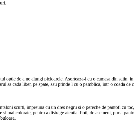
uri.
ctul optic de a ne alungi picioarele. Asorteaza-i cu o camasa din satin, in
arul sa cada liber, pe spate, sau prinde-l cu o pamblica, intr-o coada de c
antaloni scurti, impreuna cu un dres negru si o pereche de pantofi cu toc, 
te si mai colorate, pentru a distrage atentia. Poti, de asemeni, purta panto
fabuloasa.