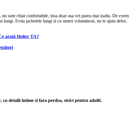
te, nu sunt chiar confortabile, insa doar asa vei parea mai inalta. De ex
ai lungi. Evita jachetele lungi si cu umeri voluminosi, nu te ajuta deloc.
 Ce arată Holter TA?
epători
cu detalii intime si fara perdea, strict pentru adulti.