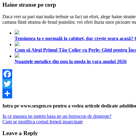
Haine stranse pe corp
Daca vrei sa pari mai inalta trebuie sa faci un efort, alege haine stran
camasa fiind stransa de braul jeansilor, vei oferi iluzia unor picioare m
Tensiunea ta e normală la cabinet, dar crește seara acasă?
Cum să Alegi Primul Tău Colier cu Perle: Ghid pentru Înc
Nuantele metalice din nou la moda in vara anului 2026
Facebook
Twitter
Share
Intra pe www.sexgen.ro pentru a vedea articole dedicate adultilor, 
Navigare
Previous
In ce masura ne putem baza pe un horoscop de dragoste?
Post:
Next
Cum se modifica corpul femeii insarcinate
în
Post:
articole
Leave a Reply