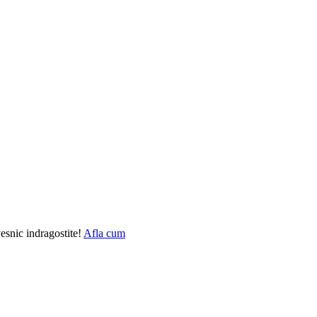
vesnic indragostite!
Afla cum