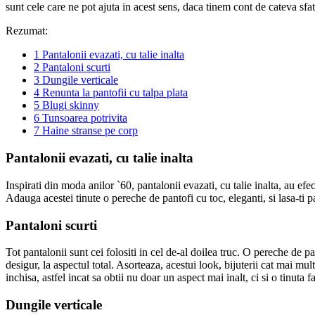
sunt cele care ne pot ajuta in acest sens, daca tinem cont de cateva sfat
Rezumat:
1
Pantalonii evazati, cu talie inalta
2
Pantaloni scurti
3
Dungile verticale
4
Renunta la pantofii cu talpa plata
5
Blugi skinny
6
Tunsoarea potrivita
7
Haine stranse pe corp
Pantalonii evazati, cu talie inalta
Inspirati din moda anilor `60, pantalonii evazati, cu talie inalta, au efe
Adauga acestei tinute o pereche de pantofi cu toc, eleganti, si lasa-ti p
Pantaloni scurti
Tot pantalonii sunt cei folositi in cel de-al doilea truc. O pereche de p
desigur, la aspectul total. Asorteaza, acestui look, bijuterii cat mai mul
inchisa, astfel incat sa obtii nu doar un aspect mai inalt, ci si o tinuta 
Dungile verticale