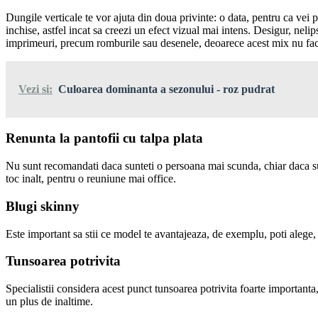
Dungile verticale te vor ajuta din doua privinte: o data, pentru ca vei 
inchise, astfel incat sa creezi un efect vizual mai intens. Desigur, nelips
imprimeuri, precum romburile sau desenele, deoarece acest mix nu face 
Vezi si:
Culoarea dominanta a sezonului - roz pudrat
Renunta la pantofii cu talpa plata
Nu sunt recomandati daca sunteti o persoana mai scunda, chiar daca su
toc inalt, pentru o reuniune mai office.
Blugi skinny
Este important sa stii ce model te avantajeaza, de exemplu, poti alege, s
Tunsoarea potrivita
Specialistii considera acest punct tunsoarea potrivita foarte important
un plus de inaltime.