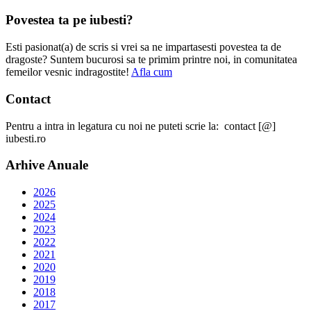
Povestea ta pe iubesti?
Esti pasionat(a) de scris si vrei sa ne impartasesti povestea ta de
dragoste? Suntem bucurosi sa te primim printre noi, in comunitatea
femeilor vesnic indragostite!
Afla cum
Contact
Pentru a intra in legatura cu noi ne puteti scrie la: contact [@]
iubesti.ro
Arhive Anuale
2026
2025
2024
2023
2022
2021
2020
2019
2018
2017