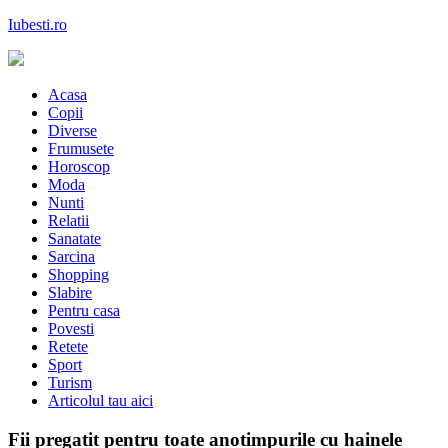
Skip
Iubesti.ro
to
content
Despre dragoste si moda, sanatate si diete, despre femeile moderne de
astazi
Acasa
Copii
Diverse
Frumusete
Horoscop
Moda
Nunti
Relatii
Sanatate
Sarcina
Shopping
Slabire
Pentru casa
Povesti
Retete
Sport
Turism
Articolul tau aici
Fii pregatit pentru toate anotimpurile cu hainele