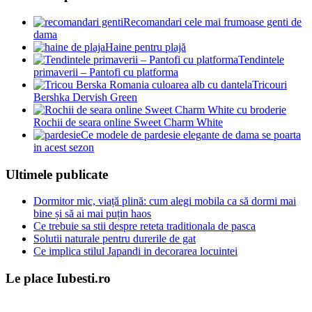
Recomandari cele mai frumoase genti de
dama
Haine pentru plajă
Tendintele
primaverii – Pantofi cu platforma
Tricouri
Bershka Dervish Green
Rochii de seara online Sweet Charm White
Ce modele de pardesie elegante de dama se poarta
in acest sezon
Ultimele publicate
Dormitor mic, viață plină: cum alegi mobila ca să dormi mai
bine și să ai mai puțin haos
Ce trebuie sa stii despre reteta traditionala de pasca
Solutii naturale pentru durerile de gat
Ce implica stilul Japandi in decorarea locuintei
Le place Iubesti.ro