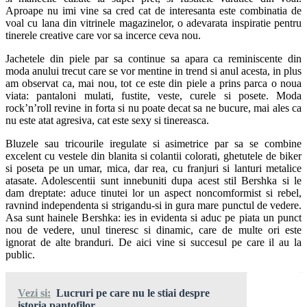
Aproape nu imi vine sa cred cat de interesanta este combinatia de
voal cu lana din vitrinele magazinelor, o adevarata inspiratie pentru
tinerele creative care vor sa incerce ceva nou.
Jachetele din piele par sa continue sa apara ca reminiscente din
moda anului trecut care se vor mentine in trend si anul acesta, in plus
am observat ca, mai nou, tot ce este din piele a prins parca o noua
viata: pantaloni mulati, fustite, veste, curele si posete. Moda
rock’n’roll revine in forta si nu poate decat sa ne bucure, mai ales ca
nu este atat agresiva, cat este sexy si tinereasca.
Bluzele sau tricourile iregulate si asimetrice par sa se combine
excelent cu vestele din blanita si colantii colorati, ghetutele de biker
si poseta pe un umar, mica, dar rea, cu franjuri si lanturi metalice
atasate. Adolescentii sunt innebuniti dupa acest stil Bershka si le
dam dreptate: aduce tinutei lor un aspect noncomformist si rebel,
ravnind independenta si strigandu-si in gura mare punctul de vedere.
Asa sunt hainele Bershka: ies in evidenta si aduc pe piata un punct
nou de vedere, unul tineresc si dinamic, care de multe ori este
ignorat de alte branduri. De aici vine si succesul pe care il au la
public.
Vezi si:
Lucruri pe care nu le stiai despre
istoria pantofilor