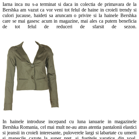
Iarna inca nu s-a terminat si daca in colectia de primavara de la
Bershka am vazut ca vor veni tot felul de haine in croieli trendy si
culori jucause, haideti sa aruncam o privire si la hainele Bershka
care se mai gasesc acum in magazine, mai ales ca putem beneficia
de tot felul de reduceri de sfarsit de sezon.
In hainele introduse incepand cu luna ianuarie in magazinele
Bershka Romania, cel mai mult ne-au atras atentia pantalonii elastici
si jeansii in croieli interesante, puloverele largi si labartate cu umerii
si manecile cazute la super pret, si fustitele varatice din voal.