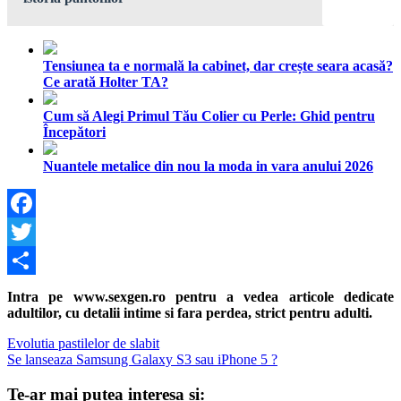
Tensiunea ta e normală la cabinet, dar crește seara acasă?
Ce arată Holter TA?
Cum să Alegi Primul Tău Colier cu Perle: Ghid pentru
Începători
Nuantele metalice din nou la moda in vara anului 2026
Facebook
Twitter
Share
Intra pe www.sexgen.ro pentru a vedea articole dedicate
adultilor, cu detalii intime si fara perdea, strict pentru adulti.
Navigare
Previous
Evolutia pastilelor de slabit
Post:
Next
Se lanseaza Samsung Galaxy S3 sau iPhone 5 ?
în
Post:
articole
Te-ar mai putea interesa si: