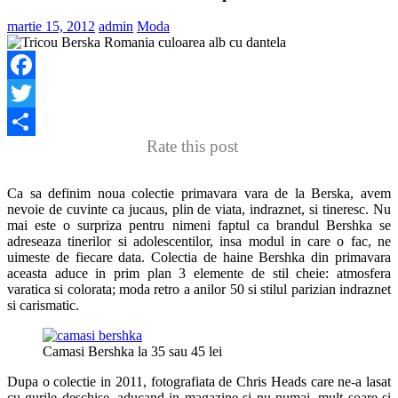
martie 15, 2012
admin
Moda
Facebook
Twitter
Rate this post
Share
Ca sa definim noua colectie primavara vara de la Berska, avem
nevoie de cuvinte ca jucaus, plin de viata, indraznet, si tineresc. Nu
mai este o surpriza pentru nimeni faptul ca brandul Bershka se
adreseaza tinerilor si adolescentilor, insa modul in care o fac, ne
uimeste de fiecare data. Colectia de haine Bershka din primavara
aceasta aduce in prim plan 3 elemente de stil cheie: atmosfera
varatica si colorata; moda retro a anilor 50 si stilul parizian indraznet
si carismatic.
Camasi Bershka la 35 sau 45 lei
Dupa o colectie in 2011, fotografiata de Chris Heads care ne-a lasat
cu gurile deschise, aducand in magazine si nu numai, mult soare si