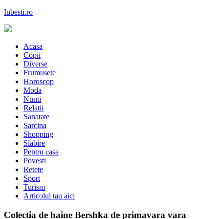
Skip
Iubesti.ro
to
content
Despre dragoste si moda, sanatate si diete, despre femeile moderne de
astazi
Acasa
Copii
Diverse
Frumusete
Horoscop
Moda
Nunti
Relatii
Sanatate
Sarcina
Shopping
Slabire
Pentru casa
Povesti
Retete
Sport
Turism
Articolul tau aici
Colectia de haine Bershka de primavara vara