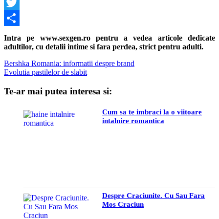
Facebook
Twitter
Share
Intra pe www.sexgen.ro pentru a vedea articole dedicate
adultilor, cu detalii intime si fara perdea, strict pentru adulti.
Navigare
Previous
Bershka Romania: informatii despre brand
Post:
Next
Evolutia pastilelor de slabit
în
Post:
articole
Te-ar mai putea interesa si:
Cum sa te imbraci la o viitoare
intalnire romantica
Despre Craciunite. Cu Sau Fara
Mos Craciun