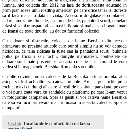
lumina, nici colectia din 2012 nu lasa de dorit,aceasta aducand in
prim plan ideea unui roadtrip american pe care orice tanar isi doreste
sa il faca macar o data in viata,. Accesorii dragalase si copilaresti,
palarii amuzante din paie, costume de baie, pantaloni scurti, ochelari
uriasi si semi transparenti, camasi inflorate si mai ales o bogatie mari
de jeansi de toate tipurile au dat tot farmecul colectiei.
Cu culoare si distractie, colectia de haine Bershka din aceasta
primavara ne prezinta articole care pur si simplu nu se vor demoda
niciodata, ca talia ridicata la fuste sau la pantalonii scurti, bulinele
polka pe tricouri sau rochii, dungile marinaresti, contrastele de
culoare sunt toate prezente in aceasta colectie si in curand le vom
vedea si in magazinele Bershka Romania sau online.
Cu alte cuvinte, noua colectie de la Bershka este adorabila: abia
astept sa imi achizitionez cateva articole. Am si pus ochii pe o
rochita maxi cu dungi albastre si rosii de inspiratie pariziana, pe care
o voi purta toata vara cu sandalele cu platforma pe care le-am vazut
in fotografiile campaniei. Sper sa gasiti si voi cateva haine Bershka
care sa va faca primavara mai frumoasa in aceasta colectie. Spor la
cumparat!
Vezi si:
Incaltaminte confortabila de iarna
pentru femei