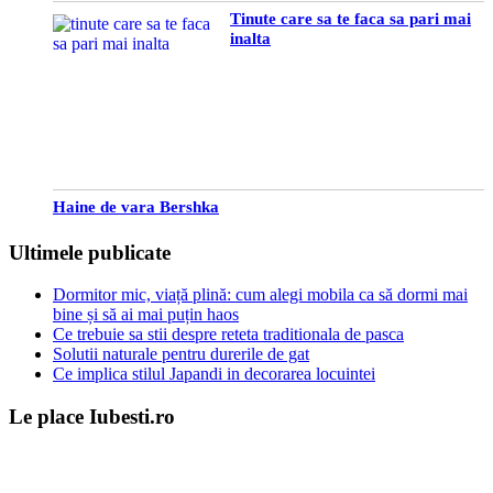
Tinute care sa te faca sa pari mai
inalta
Haine de vara Bershka
Ultimele publicate
Dormitor mic, viață plină: cum alegi mobila ca să dormi mai
bine și să ai mai puțin haos
Ce trebuie sa stii despre reteta traditionala de pasca
Solutii naturale pentru durerile de gat
Ce implica stilul Japandi in decorarea locuintei
Le place Iubesti.ro