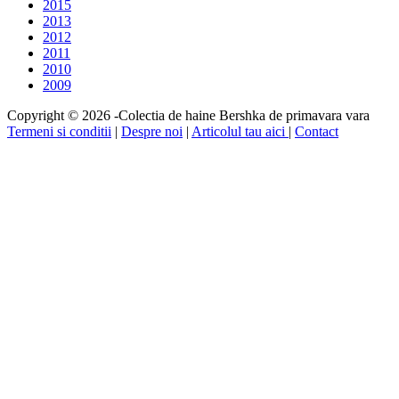
2015
2013
2012
2011
2010
2009
Copyright © 2026 -Colectia de haine Bershka de primavara vara
Termeni si conditii
|
Despre noi
|
Articolul tau aici
|
Contact