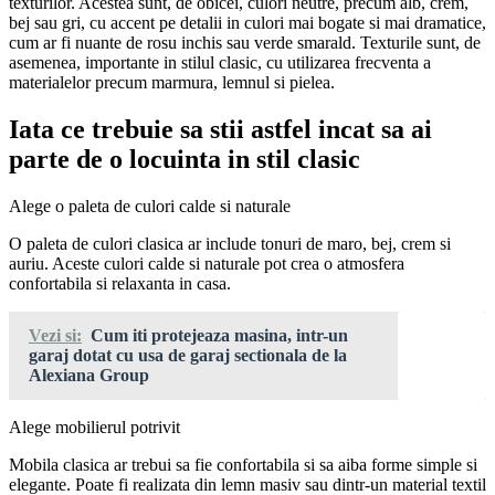
texturilor. Acestea sunt, de obicei, culori neutre, precum alb, crem,
bej sau gri, cu accent pe detalii in culori mai bogate si mai dramatice,
cum ar fi nuante de rosu inchis sau verde smarald. Texturile sunt, de
asemenea, importante in stilul clasic, cu utilizarea frecventa a
materialelor precum marmura, lemnul si pielea.
Iata ce trebuie sa stii astfel incat sa ai
parte de o locuinta in stil clasic
Alege o paleta de culori calde si naturale
O paleta de culori clasica ar include tonuri de maro, bej, crem si
auriu. Aceste culori calde si naturale pot crea o atmosfera
confortabila si relaxanta in casa.
Vezi si:
Cum iti protejeaza masina, intr-un
garaj dotat cu usa de garaj sectionala de la
Alexiana Group
Alege mobilierul potrivit
Mobila clasica ar trebui sa fie confortabila si sa aiba forme simple si
elegante. Poate fi realizata din lemn masiv sau dintr-un material textil