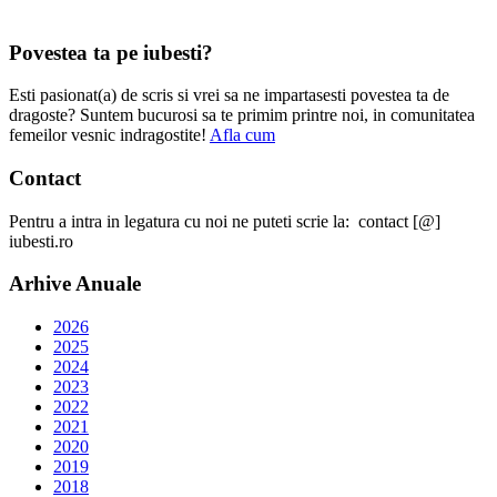
Povestea ta pe iubesti?
Esti pasionat(a) de scris si vrei sa ne impartasesti povestea ta de
dragoste? Suntem bucurosi sa te primim printre noi, in comunitatea
femeilor vesnic indragostite!
Afla cum
Contact
Pentru a intra in legatura cu noi ne puteti scrie la: contact [@]
iubesti.ro
Arhive Anuale
2026
2025
2024
2023
2022
2021
2020
2019
2018