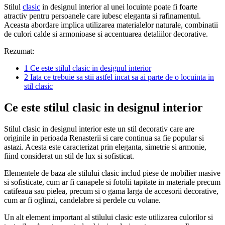
Stilul
clasic
in designul interior al unei locuinte poate fi foarte
atractiv pentru persoanele care iubesc eleganta si rafinamentul.
Aceasta abordare implica utilizarea materialelor naturale, combinatii
de culori calde si armonioase si accentuarea detaliilor decorative.
Rezumat:
1
Ce este stilul clasic in designul interior
2
Iata ce trebuie sa stii astfel incat sa ai parte de o locuinta in
stil clasic
Ce este stilul clasic in designul interior
Stilul clasic in designul interior este un stil decorativ care are
originile in perioada Renasterii si care continua sa fie popular si
astazi. Acesta este caracterizat prin eleganta, simetrie si armonie,
fiind considerat un stil de lux si sofisticat.
Elementele de baza ale stilului clasic includ piese de mobilier masive
si sofisticate, cum ar fi canapele si fotolii tapitate in materiale precum
catifeaua sau pielea, precum si o gama larga de accesorii decorative,
cum ar fi oglinzi, candelabre si perdele cu volane.
Un alt element important al stilului clasic este utilizarea culorilor si