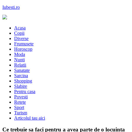
Skip
Iubesti.ro
to
content
Despre dragoste si moda, sanatate si diete, despre femeile moderne de
astazi
Acasa
Copii
Diverse
Frumusete
Horoscop
Moda
Nunti
Relatii
Sanatate
Sarcina
Shopping
Slabire
Pentru casa
Povesti
Retete
Sport
Turism
Articolul tau aici
Ce trebuie sa faci pentru a avea parte de o locuinta