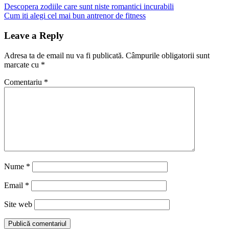
Navigare
Previous
Descopera zodiile care sunt niste romantici incurabili
Post:
Next
Cum iti alegi cel mai bun antrenor de fitness
în
Post:
articole
Leave a Reply
Adresa ta de email nu va fi publicată.
Câmpurile obligatorii sunt
marcate cu
*
Comentariu
*
Nume
*
Email
*
Site web