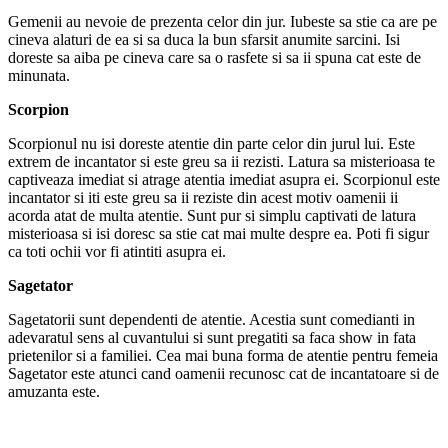
Gemenii au nevoie de prezenta celor din jur. Iubeste sa stie ca are pe
cineva alaturi de ea si sa duca la bun sfarsit anumite sarcini. Isi
doreste sa aiba pe cineva care sa o rasfete si sa ii spuna cat este de
minunata.
Scorpion
Scorpionul nu isi doreste atentie din parte celor din jurul lui. Este
extrem de incantator si este greu sa ii rezisti. Latura sa misterioasa te
captiveaza imediat si atrage atentia imediat asupra ei. Scorpionul este
incantator si iti este greu sa ii reziste din acest motiv oamenii ii
acorda atat de multa atentie. Sunt pur si simplu captivati de latura
misterioasa si isi doresc sa stie cat mai multe despre ea. Poti fi sigur
ca toti ochii vor fi atintiti asupra ei.
Sagetator
Sagetatorii sunt dependenti de atentie. Acestia sunt comedianti in
adevaratul sens al cuvantului si sunt pregatiti sa faca show in fata
prietenilor si a familiei. Cea mai buna forma de atentie pentru femeia
Sagetator este atunci cand oamenii recunosc cat de incantatoare si de
amuzanta este.