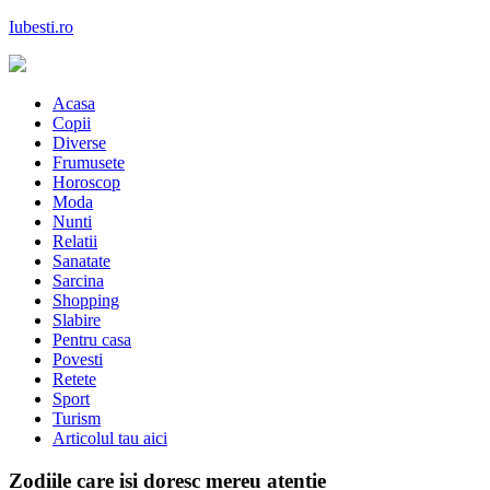
Skip
Iubesti.ro
to
content
Despre dragoste si moda, sanatate si diete, despre femeile moderne de
astazi
Acasa
Copii
Diverse
Frumusete
Horoscop
Moda
Nunti
Relatii
Sanatate
Sarcina
Shopping
Slabire
Pentru casa
Povesti
Retete
Sport
Turism
Articolul tau aici
Zodiile care isi doresc mereu atentie