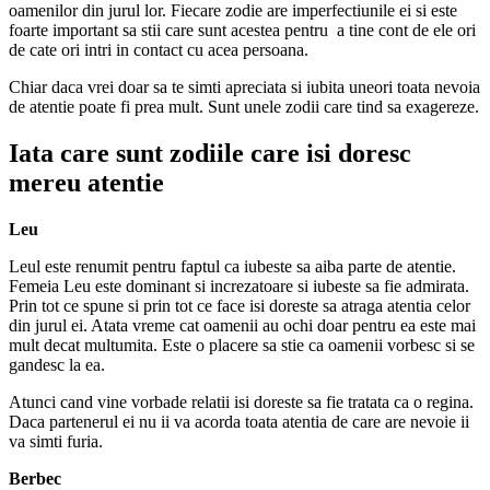
oamenilor din jurul lor. Fiecare zodie are imperfectiunile ei si este
foarte important sa stii care sunt acestea pentru a tine cont de ele ori
de cate ori intri in contact cu acea persoana.
Chiar daca vrei doar sa te simti apreciata si iubita uneori toata nevoia
de atentie poate fi prea mult. Sunt unele zodii care tind sa exagereze.
Iata care sunt zodiile care isi doresc
mereu atentie
Leu
Leul este renumit pentru faptul ca iubeste sa aiba parte de atentie.
Femeia Leu este dominant si increzatoare si iubeste sa fie admirata.
Prin tot ce spune si prin tot ce face isi doreste sa atraga atentia celor
din jurul ei. Atata vreme cat oamenii au ochi doar pentru ea este mai
mult decat multumita. Este o placere sa stie ca oamenii vorbesc si se
gandesc la ea.
Atunci cand vine vorbade relatii isi doreste sa fie tratata ca o regina.
Daca partenerul ei nu ii va acorda toata atentia de care are nevoie ii
va simti furia.
Berbec