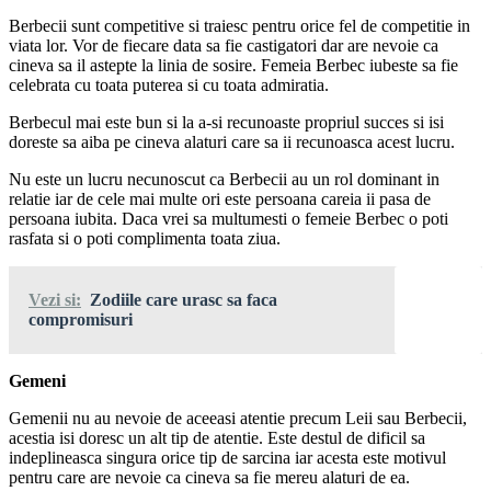
Berbecii sunt competitive si traiesc pentru orice fel de competitie in
viata lor. Vor de fiecare data sa fie castigatori dar are nevoie ca
cineva sa il astepte la linia de sosire. Femeia Berbec iubeste sa fie
celebrata cu toata puterea si cu toata admiratia.
Berbecul mai este bun si la a-si recunoaste propriul succes si isi
doreste sa aiba pe cineva alaturi care sa ii recunoasca acest lucru.
Nu este un lucru necunoscut ca Berbecii au un rol dominant in
relatie iar de cele mai multe ori este persoana careia ii pasa de
persoana iubita. Daca vrei sa multumesti o femeie Berbec o poti
rasfata si o poti complimenta toata ziua.
Vezi si:
Zodiile care urasc sa faca
compromisuri
Gemeni
Gemenii nu au nevoie de aceeasi atentie precum Leii sau Berbecii,
acestia isi doresc un alt tip de atentie. Este destul de dificil sa
indeplineasca singura orice tip de sarcina iar acesta este motivul
pentru care are nevoie ca cineva sa fie mereu alaturi de ea.