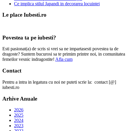
Ce implica stilul Japandi in decorarea locuintei
Le place Iubesti.ro
Povestea ta pe iubesti?
Esti pasionat(a) de scris si vrei sa ne impartasesti povestea ta de
dragoste? Suntem bucurosi sa te primim printre noi, in comunitatea
femeilor vesnic indragostite!
Afla cum
Contact
Pentru a intra in legatura cu noi ne puteti scrie la: contact [@]
iubesti.ro
Arhive Anuale
2026
2025
2024
2023
2022