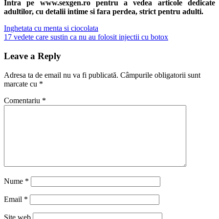
Intra pe www.sexgen.ro pentru a vedea articole dedicate
adultilor, cu detalii intime si fara perdea, strict pentru adulti.
Navigare
Previous
Inghetata cu menta si ciocolata
Post:
Next
17 vedete care sustin ca nu au folosit injectii cu botox
în
Post:
articole
Leave a Reply
Adresa ta de email nu va fi publicată.
Câmpurile obligatorii sunt
marcate cu
*
Comentariu
*
Nume
*
Email
*
Site web