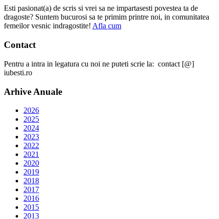
Esti pasionat(a) de scris si vrei sa ne impartasesti povestea ta de
dragoste? Suntem bucurosi sa te primim printre noi, in comunitatea
femeilor vesnic indragostite!
Afla cum
Contact
Pentru a intra in legatura cu noi ne puteti scrie la: contact [@]
iubesti.ro
Arhive Anuale
2026
2025
2024
2023
2022
2021
2020
2019
2018
2017
2016
2015
2013