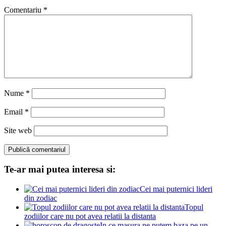
Comentariu
*
Nume
*
Email
*
Site web
Te-ar mai putea interesa si:
Cei mai puternici lideri
din zodiac
Topul
zodiilor care nu pot avea relatii la distanta
In ce masura ne putem baza pe un