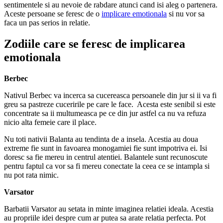
sentimentele si au nevoie de rabdare atunci cand isi aleg o partenera.
Aceste persoane se feresc de o
implicare emotionala
si nu vor sa
faca un pas serios in relatie.
Zodiile care se feresc de implicarea
emotionala
Berbec
Nativul Berbec va incerca sa cucereasca persoanele din jur si ii va fi
greu sa pastreze cuceririle pe care le face. Acesta este senibil si este
concentrate sa ii multumeasca pe ce din jur astfel ca nu va refuza
nicio alta femeie care il place.
Nu toti nativii Balanta au tendinta de a insela. Acestia au doua
extreme fie sunt in favoarea monogamiei fie sunt impotriva ei. Isi
doresc sa fie mereu in centrul atentiei. Balantele sunt recunoscute
pentru faptul ca vor sa fi mereu conectate la ceea ce se intampla si
nu pot rata nimic.
Varsator
Barbatii Varsator au setata in minte imaginea relatiei ideala. Acestia
au propriile idei despre cum ar putea sa arate relatia perfecta. Pot