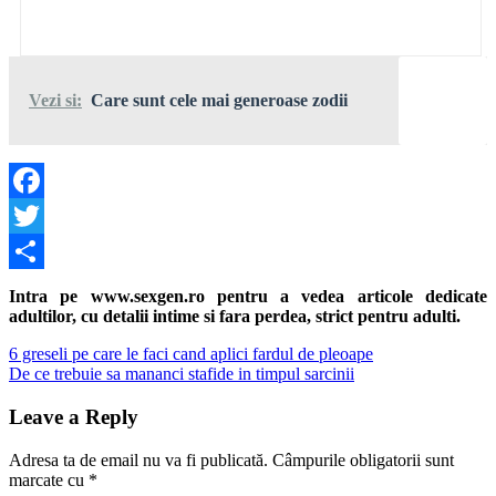
Vezi si:
Care sunt cele mai generoase zodii
Facebook
Twitter
Share
Intra pe www.sexgen.ro pentru a vedea articole dedicate
adultilor, cu detalii intime si fara perdea, strict pentru adulti.
Navigare
Previous
6 greseli pe care le faci cand aplici fardul de pleoape
Post:
Next
De ce trebuie sa mananci stafide in timpul sarcinii
în
Post:
articole
Leave a Reply
Adresa ta de email nu va fi publicată.
Câmpurile obligatorii sunt
marcate cu
*