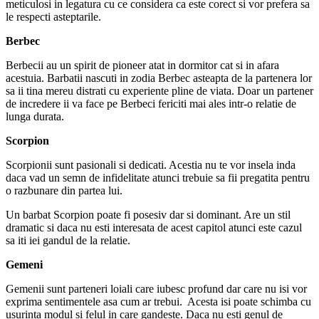
meticulosi in legatura cu ce considera ca este corect si vor prefera sa
le respecti asteptarile.
Berbec
Berbecii au un spirit de pioneer atat in dormitor cat si in afara
acestuia. Barbatii nascuti in zodia Berbec asteapta de la partenera lor
sa ii tina mereu distrati cu experiente pline de viata. Doar un partener
de incredere ii va face pe Berbeci fericiti mai ales intr-o relatie de
lunga durata.
Scorpion
Scorpionii sunt pasionali si dedicati. Acestia nu te vor insela inda
daca vad un semn de infidelitate atunci trebuie sa fii pregatita pentru
o razbunare din partea lui.
Un barbat Scorpion poate fi posesiv dar si dominant. Are un stil
dramatic si daca nu esti interesata de acest capitol atunci este cazul
sa iti iei gandul de la relatie.
Gemeni
Gemenii sunt parteneri loiali care iubesc profund dar care nu isi vor
exprima sentimentele asa cum ar trebui. Acesta isi poate schimba cu
usurinta modul si felul in care gandeste. Daca nu esti genul de