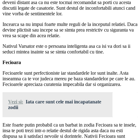
deveni distant asa ca nu este tocmai recomandat sa porti cu acesta
discutii legate de casatorie. Sunt destul de inconfortabili atunci cand
vine vorba de sentimentele lor.
Incearca sa nu impui foarte multe reguli de la inceputul relatiei. Daca
devine plictisit sau incepe sa se simta prea restrictiv cu siguranta va
vrea sa scape din acea relatie.
Nativul Varsator este o persoana inteligenta asa ca isi va dori sa ii
seduci mintea inainte sa se simta confortabil cu tine.
Fecioara
Fecioarele sunt perfectioniste iar standardele lor sunt inalte. Asta
inseamna ca te vor judeca mereu pe baza standardelor pe care le au.
Fecioarele apreciaza curatenia impecabila dar si organizarea.
Vezi si:
Iata care sunt cele mai incapatanate
zodii
Este foarte putin probabil ca un barbat in zodia Fecioara sa te insele,
insa te poti trezi intr-o relatie destul de rigida asta daca nu esti
dispusa sa ii satisfaci nevoile si dorintele. Nativii Fecioara sunt