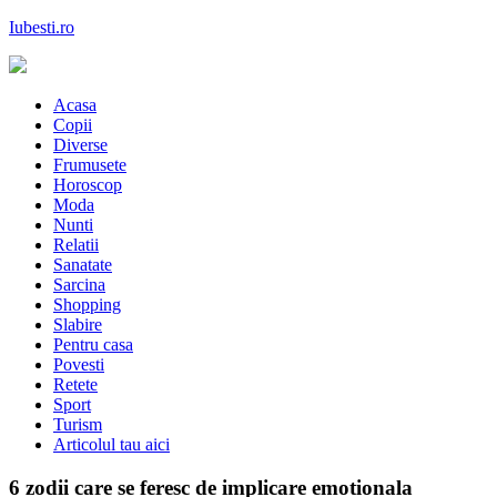
Skip
Iubesti.ro
to
content
Despre dragoste si moda, sanatate si diete, despre femeile moderne de
astazi
Acasa
Copii
Diverse
Frumusete
Horoscop
Moda
Nunti
Relatii
Sanatate
Sarcina
Shopping
Slabire
Pentru casa
Povesti
Retete
Sport
Turism
Articolul tau aici
6 zodii care se feresc de implicare emotionala