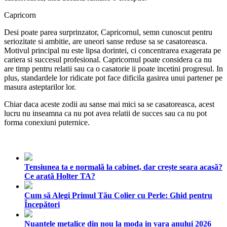
Capricorn
Desi poate parea surprinzator, Capricornul, semn cunoscut pentru
seriozitate si ambitie, are uneori sanse reduse sa se casatoreasca.
Motivul principal nu este lipsa dorintei, ci concentrarea exagerata pe
cariera si succesul profesional. Capricornul poate considera ca nu
are timp pentru relatii sau ca o casatorie ii poate incetini progresul. In
plus, standardele lor ridicate pot face dificila gasirea unui partener pe
masura asteptarilor lor.
Chiar daca aceste zodii au sanse mai mici sa se casatoreasca, acest
lucru nu inseamna ca nu pot avea relatii de succes sau ca nu pot
forma conexiuni puternice.
Tensiunea ta e normală la cabinet, dar crește seara acasă?
Ce arată Holter TA?
Cum să Alegi Primul Tău Colier cu Perle: Ghid pentru
Începători
Nuantele metalice din nou la moda in vara anului 2026