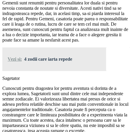
Gemenii sunt renumiti pentru personalitatea lor duala si pentru
nevoia constanta de noutate si diversitate. Acesti nativi tind sa se
indragosteasca repede, dar, in acelasi timp, sa-si piarda interesul la
fel de rapid. Pentru Gemeni, casatoria poate parea o responsabilitate
care ii leaga de o rutina, lucru de care se tem cel mai mult. De
asemenea, sunt cunoscuti pentru faptul ca analizeaza mult inainte de
a lua o decizie importanta, iar teama de a face o alegere gresita ii
poate face sa amane la nesfarsit acest pas.
Vezi si:
4 zodii care iarta repede
Sagetator
Cunoscuti pentru dragostea lor pentru aventura si dorinta de a
explora lumea, Sagetatorii sunt unul dintre cele mai independente
semne zodiacale. Ei valorizeaza libertatea mai presus de orice si
adesea prefera relatiile deschise sau mai putin conventionale in locul
angajamentelor traditionale. Casatoria poate fi perceputa ca o
constrangere care le limiteaza posibilitatea de a experimenta viata la
maximum. Cu toate acestea, daca intalnesc o persoana care sa le
impartaseasca viziunea si sa le ofere spatiu, nu este imposibil sa se
casatoreasca, insa aceasta ramane o exceptie.