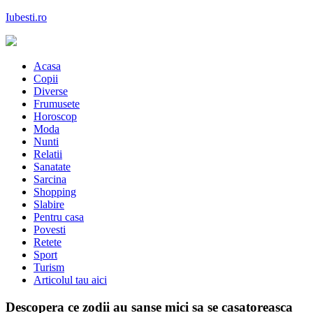
Skip
Iubesti.ro
to
content
Despre dragoste si moda, sanatate si diete, despre femeile moderne de
astazi
Acasa
Copii
Diverse
Frumusete
Horoscop
Moda
Nunti
Relatii
Sanatate
Sarcina
Shopping
Slabire
Pentru casa
Povesti
Retete
Sport
Turism
Articolul tau aici
Descopera ce zodii au sanse mici sa se casatoreasca