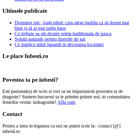
Ultimele publicate
Dormitor mic, viață plină: cum alegi mobila ca să dormi mai
bine și să ai mai puțin haos
Ce trebuie sa stii despre reteta traditionala de pasca
Solutii naturale pentru durerile de gat
Ce implica stilul Japandi in decorarea locuintei
Le place Iubesti.ro
Povestea ta pe iubesti?
Esti pasionat(a) de scris si vrei sa ne impartasesti povestea ta de
dragoste? Suntem bucurosi sa te primim printre noi, in comunitatea
femeilor vesnic indragostite!
Afla cum
Contact
Pentru a intra in legatura cu noi ne puteti scrie la: contact [@]
iubesti.ro