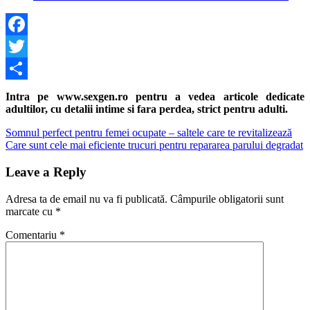
Facebook
Twitter
Share
Intra pe www.sexgen.ro pentru a vedea articole dedicate
adultilor, cu detalii intime si fara perdea, strict pentru adulti.
Navigare
Previous
Somnul perfect pentru femei ocupate – saltele care te revitalizează
Post:
Next
Care sunt cele mai eficiente trucuri pentru repararea parului degradat
în
Post:
articole
Leave a Reply
Adresa ta de email nu va fi publicată.
Câmpurile obligatorii sunt
marcate cu
*
Comentariu
*