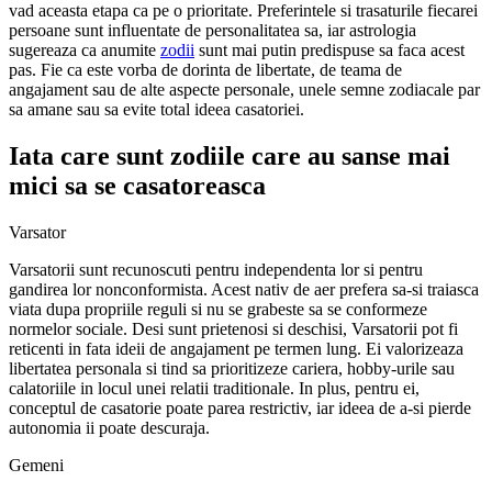
vad aceasta etapa ca pe o prioritate. Preferintele si trasaturile fiecarei
persoane sunt influentate de personalitatea sa, iar astrologia
sugereaza ca anumite
zodii
sunt mai putin predispuse sa faca acest
pas. Fie ca este vorba de dorinta de libertate, de teama de
angajament sau de alte aspecte personale, unele semne zodiacale par
sa amane sau sa evite total ideea casatoriei.
Iata care sunt zodiile care au sanse mai
mici sa se casatoreasca
Varsator
Varsatorii sunt recunoscuti pentru independenta lor si pentru
gandirea lor nonconformista. Acest nativ de aer prefera sa-si traiasca
viata dupa propriile reguli si nu se grabeste sa se conformeze
normelor sociale. Desi sunt prietenosi si deschisi, Varsatorii pot fi
reticenti in fata ideii de angajament pe termen lung. Ei valorizeaza
libertatea personala si tind sa prioritizeze cariera, hobby-urile sau
calatoriile in locul unei relatii traditionale. In plus, pentru ei,
conceptul de casatorie poate parea restrictiv, iar ideea de a-si pierde
autonomia ii poate descuraja.
Gemeni