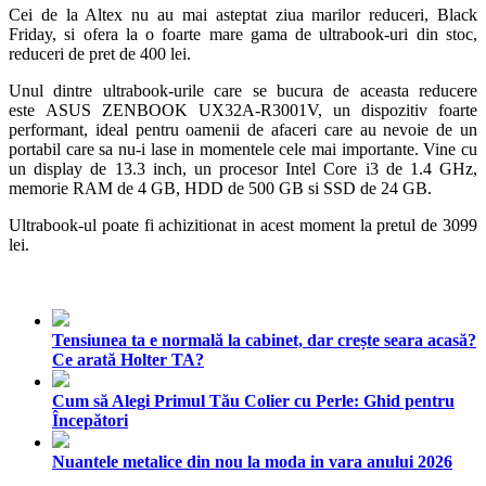
Cei de la Altex nu au mai asteptat ziua marilor reduceri, Black
Friday, si ofera la o foarte mare gama de ultrabook-uri din stoc,
reduceri de pret de 400 lei.
Unul dintre ultrabook-urile care se bucura de aceasta reducere
este ASUS ZENBOOK UX32A-R3001V, un dispozitiv foarte
performant, ideal pentru oamenii de afaceri care au nevoie de un
portabil care sa nu-i lase in momentele cele mai importante. Vine cu
un display de 13.3 inch, un procesor Intel Core i3 de 1.4 GHz,
memorie RAM de 4 GB, HDD de 500 GB si SSD de 24 GB.
Ultrabook-ul poate fi achizitionat in acest moment la pretul de 3099
lei.
Tensiunea ta e normală la cabinet, dar crește seara acasă?
Ce arată Holter TA?
Cum să Alegi Primul Tău Colier cu Perle: Ghid pentru
Începători
Nuantele metalice din nou la moda in vara anului 2026