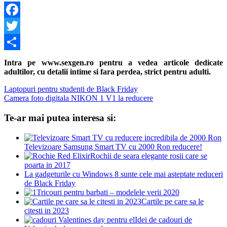
Facebook
Twitter
Share
Intra pe www.sexgen.ro pentru a vedea articole dedicate
adultilor, cu detalii intime si fara perdea, strict pentru adulti.
Navigare
Previous
Laptopuri pentru studenti de Black Friday
Post:
Next
Camera foto digitala NIKON 1 V1 la reducere
în
Post:
articole
Te-ar mai putea interesa si:
Televizoare Samsung Smart TV cu 2000 Ron reducere!
Rochii de seara elegante rosii care se
poarta in 2017
La gadgeturile cu Windows 8 sunte cele mai asteptate reduceri
de Black Friday
Tricouri pentru barbati – modelele verii 2020
Cartile pe care sa le
citesti in 2023
Idei de cadouri de