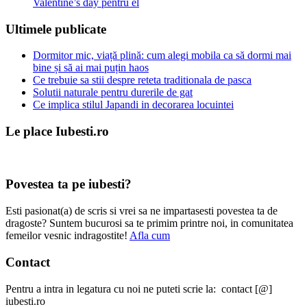
Valentine’s day pentru el
Ultimele publicate
Dormitor mic, viață plină: cum alegi mobila ca să dormi mai
bine și să ai mai puțin haos
Ce trebuie sa stii despre reteta traditionala de pasca
Solutii naturale pentru durerile de gat
Ce implica stilul Japandi in decorarea locuintei
Le place Iubesti.ro
Povestea ta pe iubesti?
Esti pasionat(a) de scris si vrei sa ne impartasesti povestea ta de
dragoste? Suntem bucurosi sa te primim printre noi, in comunitatea
femeilor vesnic indragostite!
Afla cum
Contact
Pentru a intra in legatura cu noi ne puteti scrie la: contact [@]
iubesti.ro