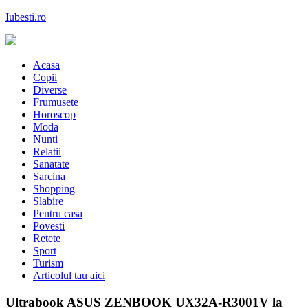
Skip
Iubesti.ro
to
content
Despre dragoste si moda, sanatate si diete, despre femeile moderne de
astazi
Acasa
Copii
Diverse
Frumusete
Horoscop
Moda
Nunti
Relatii
Sanatate
Sarcina
Shopping
Slabire
Pentru casa
Povesti
Retete
Sport
Turism
Articolul tau aici
Ultrabook ASUS ZENBOOK UX32A-R3001V la