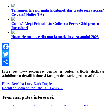
Tensiunea ta e normală la cabinet, dar crește seara acasă?
Ce arată Holter TA?
Cum să Alegi Primul Tău Colier cu Perle: Ghid pentru
Începători
Nuantele metalice din nou la moda in vara anului 2026
Facebook
Twitter
Share
Intra pe www.sexgen.ro pentru a vedea articole dedicate
adultilor, cu detalii intime si fara perdea, strict pentru adulti.
Navigare
Previous
Bluza Bershka Lucy Dark Purple
Post:
Next
Rochii de seara online Tina R JHW-0736
în
Post:
articole
Te-ar mai putea interesa si: