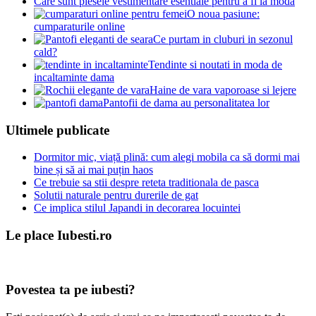
Care sunt piesele vestimentare esentiale pentru a fi la moda
O noua pasiune:
cumparaturile online
Ce purtam in cluburi in sezonul
cald?
Tendinte si noutati in moda de
incaltaminte dama
Haine de vara vaporoase si lejere
Pantofii de dama au personalitatea lor
Ultimele publicate
Dormitor mic, viață plină: cum alegi mobila ca să dormi mai
bine și să ai mai puțin haos
Ce trebuie sa stii despre reteta traditionala de pasca
Solutii naturale pentru durerile de gat
Ce implica stilul Japandi in decorarea locuintei
Le place Iubesti.ro
Povestea ta pe iubesti?