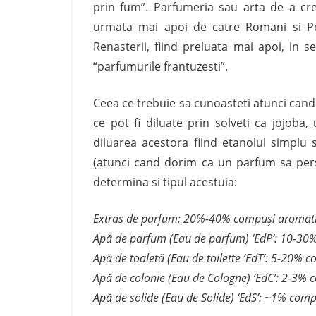
prin fum”. Parfumeria sau arta de a cr
urmata mai apoi de catre Romani si Per
Renasterii, fiind preluata mai apoi, in s
“parfumurile frantuzesti”.
Ceea ce trebuie sa cunoasteti atunci cand
ce pot fi diluate prin solveti ca jojoba
diluarea acestora fiind etanolul simplu
(atunci cand dorim ca un parfum sa pers
determina si tipul acestuia:
Extras de parfum: 20%-40% compuși aromati
Apă de parfum (Eau de parfum) ‘EdP’: 10-30
Apă de toaletă (Eau de toilette ‘EdT’: 5-20% 
Apă de colonie (Eau de Cologne) ‘EdC’: 2-3% 
Apă de solide (Eau de Solide) ‘EdS’: ~1% compu