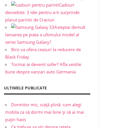
Cadouri
deosebite: 3 idei pentru a-ti surprinde
placut parintii de Craciun
Asteptai demult
lansarea pe piata a ultimului model al
seriei Samsung Galaxy?
Biro va ofera ceasuri la reducere de
Black Friday
Tocmai ai devenit sofer? Afla vestile
bune despre vanzari auto Germania
ULTIMELE PUBLICATE
Dormitor mic, viață plină: cum alegi
mobila ca să dormi mai bine și să ai mai
puțin haos
Ce trebuie sa stii despre reteta