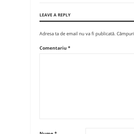
Post:
în
LEAVE A REPLY
articole
Adresa ta de email nu va fi publicată.
Câmpuril
Comentariu
*
Nume
*