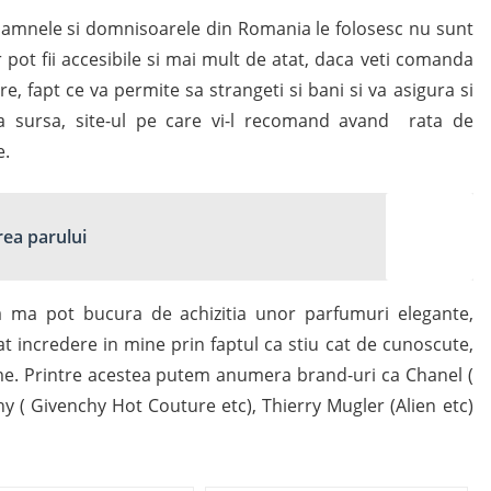
amnele si domnisoarele din Romania le folosesc nu sunt
pot fii accesibile si mai mult de atat, daca veti comanda
re, fapt ce va permite sa strangeti si bani si va asigura si
e la sursa, site-ul pe care vi-l recomand avand rata de
e.
rea parului
 ma pot bucura de achizitia unor parfumuri elegante,
at incredere in mine prin faptul ca stiu cat de cunoscute,
ume. Printre acestea putem anumera brand-uri ca Chanel (
 ( Givenchy Hot Couture etc), Thierry Mugler (Alien etc)