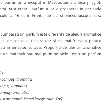
ea parfumuri a inceput in Mesopotamia antică și Egipt,
si. Arta crearii parfumurilor a prosperat in perioada
ecolul al 16-lea in Franta, de aici si binecunoscuta fraza
 cumparati un parfum este diferenta de uleiuri aromatice
, ulei de cocos sau ceara dar si cel mai frecvent pentru
 sau in amestec cu apa. Proportia de uleriuri aromatice
iste mai mult sau mai putin pe piele ) dintr-un parfum
ci
% compuși aromatici
compuși aromatici
compuși aromatici.
și aromatici: Marcă înregistrată: ‘EdS’