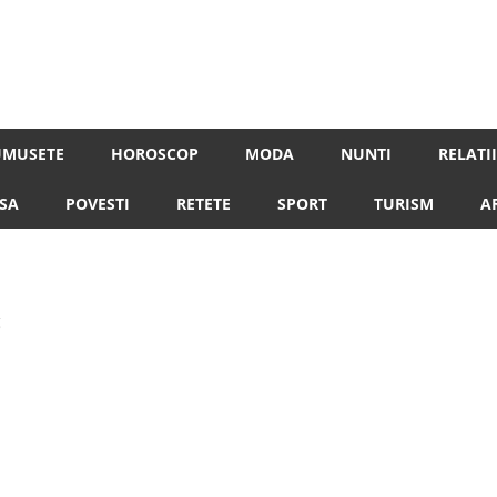
despre femeile moderne de astazi
UMUSETE
HOROSCOP
MODA
NUNTI
RELATII
SA
POVESTI
RETETE
SPORT
TURISM
A
g