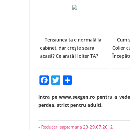
Tensiunea ta e normală la
Cum s
cabinet, dar crește seara
Colier c
acasă? Ce arată Holter TA?
Începăt
Facebook
Twitter
Share
Intra pe www.sexgen.ro pentru a vedea 
perdea, strict pentru adulti.
Previous
Navigare
Reduceri saptamana 23-29.07.2012