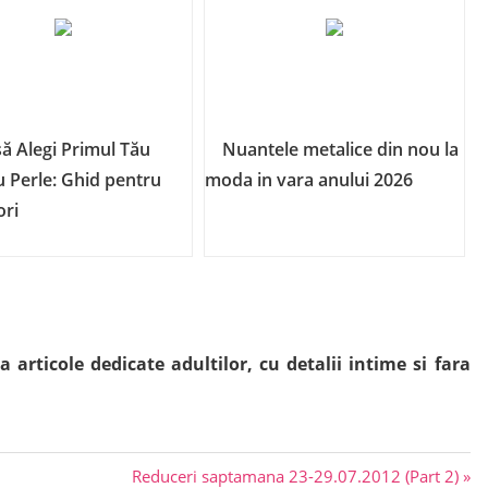
ă Alegi Primul Tău
Nuantele metalice din nou la
u Perle: Ghid pentru
moda in vara anului 2026
ori
articole dedicate adultilor, cu detalii intime si fara
Next
Reduceri saptamana 23-29.07.2012 (Part 2)