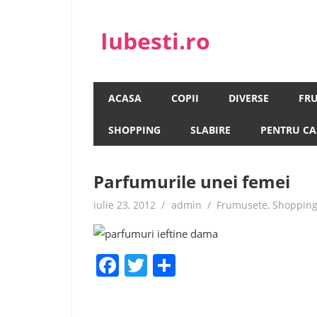
Skip
to
Iubesti.ro
content
Despre dragoste si moda, sanatate si diete, 
ACASA
COPII
DIVERSE
FR
SHOPPING
SLABIRE
PENTRU CA
Parfumurile unei femei
iulie 23, 2012
admin
Frumusete
,
Shoppin
Facebook
Twitter
Share