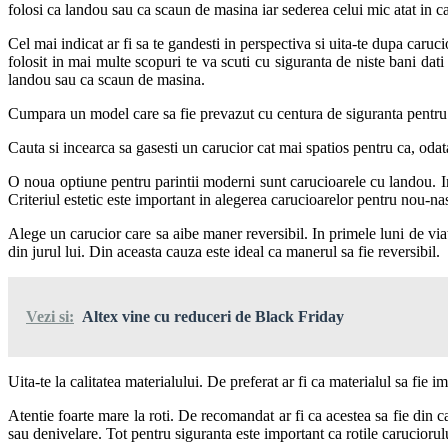
folosi ca landou sau ca scaun de masina iar sederea celui mic atat in cas
Cel mai indicat ar fi sa te gandesti in perspectiva si uita-te dupa caruc
folosit in mai multe scopuri te va scuti cu siguranta de niste bani dati
landou sau ca scaun de masina.
Cumpara un model care sa fie prevazut cu centura de siguranta pentru c
Cauta si incearca sa gasesti un carucior cat mai spatios pentru ca, odat
O noua optiune pentru parintii moderni sunt carucioarele cu landou. In 
Criteriul estetic este important in alegerea carucioarelor pentru nou-nas
Alege un carucior care sa aibe maner reversibil. In primele luni de viat
din jurul lui. Din aceasta cauza este ideal ca manerul sa fie reversibil.
Vezi si:
Altex vine cu reduceri de Black Friday
Uita-te la calitatea materialului. De preferat ar fi ca materialul sa fie
Atentie foarte mare la roti. De recomandat ar fi ca acestea sa fie din ca
sau denivelare. Tot pentru siguranta este important ca rotile caruciorulu