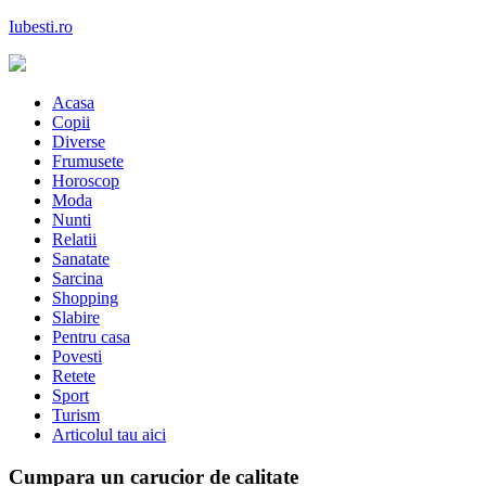
Skip
Iubesti.ro
to
content
Despre dragoste si moda, sanatate si diete, despre femeile moderne de 
Acasa
Copii
Diverse
Frumusete
Horoscop
Moda
Nunti
Relatii
Sanatate
Sarcina
Shopping
Slabire
Pentru casa
Povesti
Retete
Sport
Turism
Articolul tau aici
Cumpara un carucior de calitate