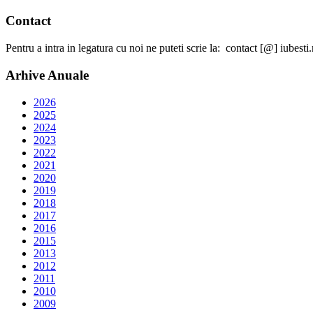
Contact
Pentru a intra in legatura cu noi ne puteti scrie la: contact [@] iubesti.
Arhive Anuale
2026
2025
2024
2023
2022
2021
2020
2019
2018
2017
2016
2015
2013
2012
2011
2010
2009