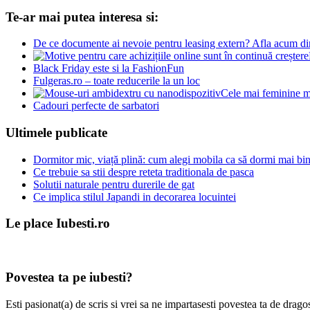
Te-ar mai putea interesa si:
De ce documente ai nevoie pentru leasing extern? Afla acum dire
Black Friday este si la FashionFun
Fulgeras.ro – toate reducerile la un loc
Cele mai feminine m
Cadouri perfecte de sarbatori
Ultimele publicate
Dormitor mic, viață plină: cum alegi mobila ca să dormi mai bine
Ce trebuie sa stii despre reteta traditionala de pasca
Solutii naturale pentru durerile de gat
Ce implica stilul Japandi in decorarea locuintei
Le place Iubesti.ro
Povestea ta pe iubesti?
Esti pasionat(a) de scris si vrei sa ne impartasesti povestea ta de dra