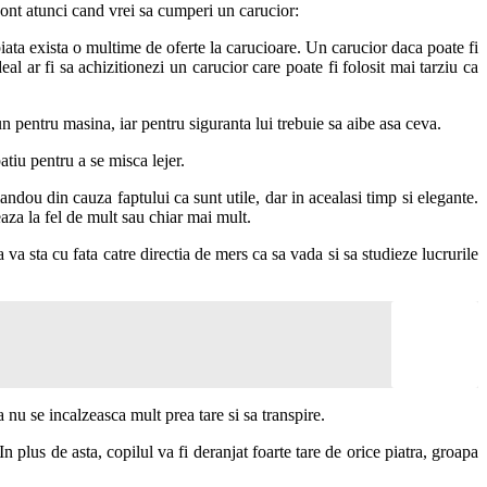
i cont atunci cand vrei sa cumperi un carucior:
 piata exista o multime de oferte la carucioare. Un carucior daca poate fi
al ar fi sa achizitionezi un carucior care poate fi folosit mai tarziu ca
pentru masina, iar pentru siguranta lui trebuie sa aibe asa ceva.
tiu pentru a se misca lejer.
ndou din cauza faptului ca sunt utile, dar in acealasi timp si elegante.
eaza la fel de mult sau chiar mai mult.
va sta cu fata catre directia de mers ca sa vada si sa studieze lucrurile
a nu se incalzeasca mult prea tare si sa transpire.
n plus de asta, copilul va fi deranjat foarte tare de orice piatra, groapa