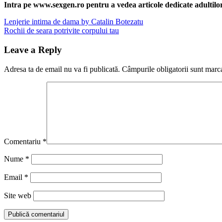
Share
Intra pe www.sexgen.ro pentru a vedea articole dedicate adultilor, 
Navigare
Previous
Lenjerie intima de dama by Catalin Botezatu
Post:
Next
Rochii de seara potrivite corpului tau
în
Post:
articole
Leave a Reply
Adresa ta de email nu va fi publicată.
Câmpurile obligatorii sunt marc
Comentariu
*
Nume
*
Email
*
Site web