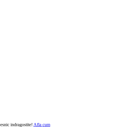
vesnic indragostite!
Afla cum