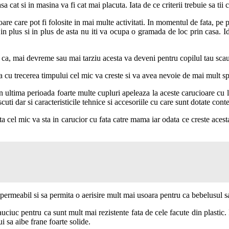
a cat si in masina va fi cat mai placuta. Iata de ce criterii trebuie sa ti
ioare care pot fi folosite in mai multe activitati. In momentul de fata, pe
 in plus si in plus de asta nu iti va ocupa o gramada de loc prin casa. Ide
a, mai devreme sau mai tarziu acesta va deveni pentru copilul tau scaun 
a cu trecerea timpului cel mic va creste si va avea nevoie de mai mult spa
ultima perioada foarte multe cupluri apeleaza la aceste carucioare cu la
cuti dar si caracteristicile tehnice si accesoriile cu care sunt dotate cont
a cel mic va sta in carucior cu fata catre mama iar odata ce creste acesta 
 impermeabil si sa permita o aerisire mult mai usoara pentru ca bebelusul s
uciuc pentru ca sunt mult mai rezistente fata de cele facute din plastic. I
i sa aibe frane foarte solide.