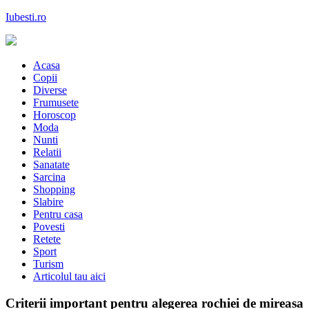
Skip
Iubesti.ro
to
content
Despre dragoste si moda, sanatate si diete, despre femeile moderne de
astazi
Acasa
Copii
Diverse
Frumusete
Horoscop
Moda
Nunti
Relatii
Sanatate
Sarcina
Shopping
Slabire
Pentru casa
Povesti
Retete
Sport
Turism
Articolul tau aici
Criterii important pentru alegerea rochiei de mireasa