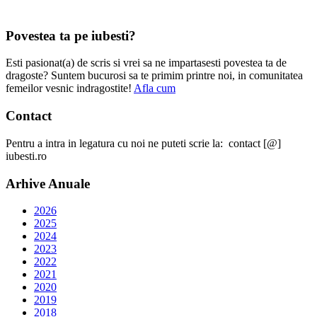
Povestea ta pe iubesti?
Esti pasionat(a) de scris si vrei sa ne impartasesti povestea ta de
dragoste? Suntem bucurosi sa te primim printre noi, in comunitatea
femeilor vesnic indragostite!
Afla cum
Contact
Pentru a intra in legatura cu noi ne puteti scrie la: contact [@]
iubesti.ro
Arhive Anuale
2026
2025
2024
2023
2022
2021
2020
2019
2018