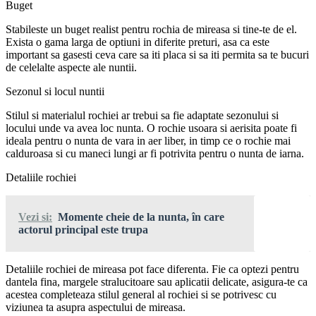
Buget
Stabileste un buget realist pentru rochia de mireasa si tine-te de el.
Exista o gama larga de optiuni in diferite preturi, asa ca este
important sa gasesti ceva care sa iti placa si sa iti permita sa te bucuri
de celelalte aspecte ale nuntii.
Sezonul si locul nuntii
Stilul si materialul rochiei ar trebui sa fie adaptate sezonului si
locului unde va avea loc nunta. O rochie usoara si aerisita poate fi
ideala pentru o nunta de vara in aer liber, in timp ce o rochie mai
calduroasa si cu maneci lungi ar fi potrivita pentru o nunta de iarna.
Detaliile rochiei
Vezi si:
Momente cheie de la nunta, în care
actorul principal este trupa
Detaliile rochiei de mireasa pot face diferenta. Fie ca optezi pentru
dantela fina, margele stralucitoare sau aplicatii delicate, asigura-te ca
acestea completeaza stilul general al rochiei si se potrivesc cu
viziunea ta asupra aspectului de mireasa.