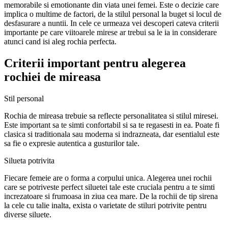
memorabile si emotionante din viata unei femei. Este o decizie care
implica o multime de factori, de la stilul personal la buget si locul de
desfasurare a nuntii. In cele ce urmeaza vei descoperi cateva criterii
importante pe care viitoarele mirese ar trebui sa le ia in considerare
atunci cand isi aleg rochia perfecta.
Criterii important pentru alegerea
rochiei de mireasa
Stil personal
Rochia de mireasa trebuie sa reflecte personalitatea si stilul miresei.
Este important sa te simti confortabil si sa te regasesti in ea. Poate fi
clasica si traditionala sau moderna si indrazneata, dar esentialul este
sa fie o expresie autentica a gusturilor tale.
Silueta potrivita
Fiecare femeie are o forma a corpului unica. Alegerea unei rochii
care se potriveste perfect siluetei tale este cruciala pentru a te simti
increzatoare si frumoasa in ziua cea mare. De la rochii de tip sirena
la cele cu talie inalta, exista o varietate de stiluri potrivite pentru
diverse siluete.