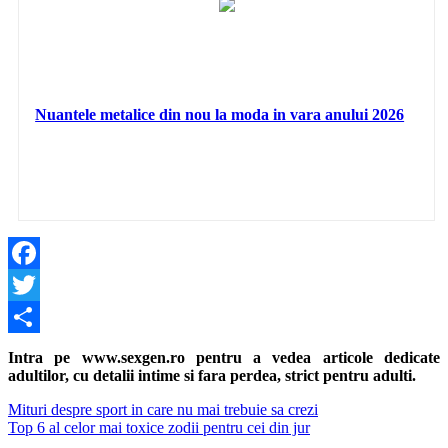
Nuantele metalice din nou la moda in vara anului 2026
Facebook
Twitter
Share
Intra pe www.sexgen.ro pentru a vedea articole dedicate
adultilor, cu detalii intime si fara perdea, strict pentru adulti.
Navigare
Previous
Mituri despre sport in care nu mai trebuie sa crezi
Post:
Next
Top 6 al celor mai toxice zodii pentru cei din jur
în
Post: