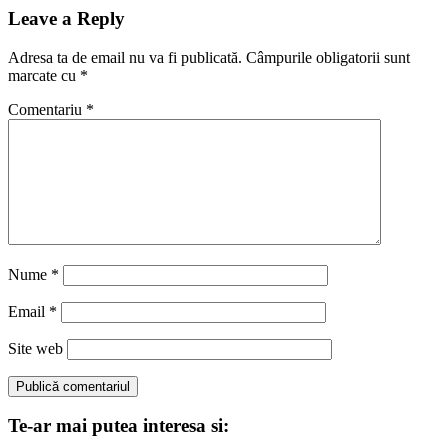
articole
Leave a Reply
Adresa ta de email nu va fi publicată.
Câmpurile obligatorii sunt
marcate cu
*
Comentariu
*
Nume
*
Email
*
Site web
Te-ar mai putea interesa si: