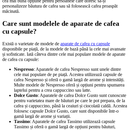
cea mai bună opțiune pentru persoanele care doresc să-și
personalizeze băutura de cafea sau să folosească cafea proaspăt
măcinată.
Care sunt modelele de aparate de cafea
cu capsule?
Există o varietate de modele de
aparate de cafea cu capsule
disponibile pe piață, de la modele de bază până la cele mai avansate
și sofisticate. Iată câteva dintre cele mai populare modele de aparate
de cafea cu capsule:
Nespresso
: Aparatele de cafea Nespresso sunt unele dintre
cele mai populare de pe piață. Acestea utilizează capsule de
cafea Nespresso și oferă o gamă largă de arome și intensități.
Multe modele de Nespresso oferă și opțiuni pentru spumarea
laptelui pentru a crea cappuccino sau latte.
Dolce Gusto
: Aparatele de cafea Dolce Gusto sunt cunoscute
pentru varietatea mare de băuturi pe care le pot prepara, de la
cafea și cappuccino, până la ceaiuri și ciocolată caldă. Acestea
folosesc capsule Dolce Gusto, care sunt disponibile într-o
gamă largă de arome și variații.
Tassimo
: Aparatele de cafea Tassimo utilizează capsule
Tassimo și oferă o gamă largă de opțiuni pentru băuturi,