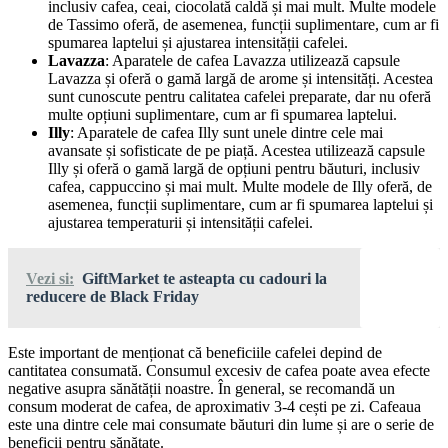
inclusiv cafea, ceai, ciocolată caldă și mai mult. Multe modele
de Tassimo oferă, de asemenea, funcții suplimentare, cum ar fi
spumarea laptelui și ajustarea intensității cafelei.
Lavazza
: Aparatele de cafea Lavazza utilizează capsule
Lavazza și oferă o gamă largă de arome și intensități. Acestea
sunt cunoscute pentru calitatea cafelei preparate, dar nu oferă
multe opțiuni suplimentare, cum ar fi spumarea laptelui.
Illy
: Aparatele de cafea Illy sunt unele dintre cele mai
avansate și sofisticate de pe piață. Acestea utilizează capsule
Illy și oferă o gamă largă de opțiuni pentru băuturi, inclusiv
cafea, cappuccino și mai mult. Multe modele de Illy oferă, de
asemenea, funcții suplimentare, cum ar fi spumarea laptelui și
ajustarea temperaturii și intensității cafelei.
Vezi si:
GiftMarket te asteapta cu cadouri la
reducere de Black Friday
Este important de menționat că beneficiile cafelei depind de
cantitatea consumată. Consumul excesiv de cafea poate avea efecte
negative asupra sănătății noastre. În general, se recomandă un
consum moderat de cafea, de aproximativ 3-4 cești pe zi. Cafeaua
este una dintre cele mai consumate băuturi din lume și are o serie de
beneficii pentru sănătate.