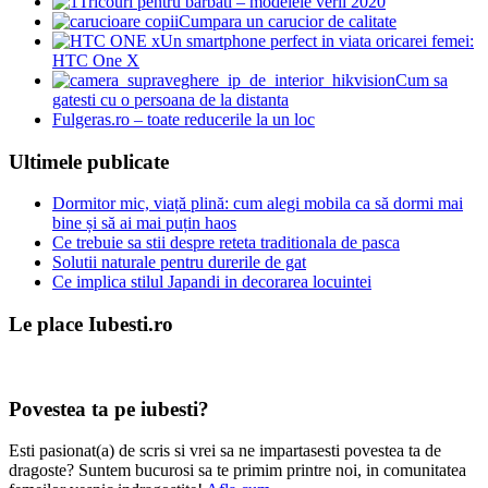
Tricouri pentru barbati – modelele verii 2020
Cumpara un carucior de calitate
Un smartphone perfect in viata oricarei femei:
HTC One X
Cum sa
gatesti cu o persoana de la distanta
Fulgeras.ro – toate reducerile la un loc
Ultimele publicate
Dormitor mic, viață plină: cum alegi mobila ca să dormi mai
bine și să ai mai puțin haos
Ce trebuie sa stii despre reteta traditionala de pasca
Solutii naturale pentru durerile de gat
Ce implica stilul Japandi in decorarea locuintei
Le place Iubesti.ro
Povestea ta pe iubesti?
Esti pasionat(a) de scris si vrei sa ne impartasesti povestea ta de
dragoste? Suntem bucurosi sa te primim printre noi, in comunitatea