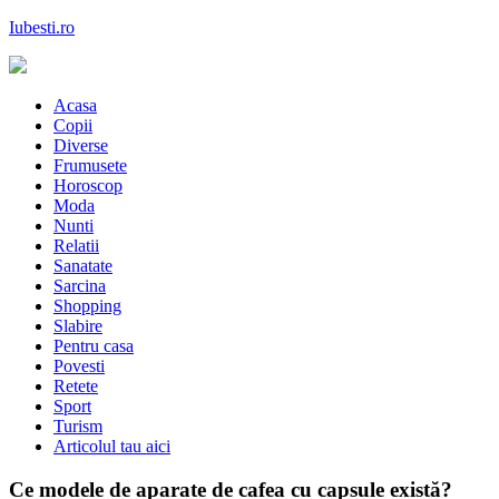
Skip
Iubesti.ro
to
content
Despre dragoste si moda, sanatate si diete, despre femeile moderne de
astazi
Acasa
Copii
Diverse
Frumusete
Horoscop
Moda
Nunti
Relatii
Sanatate
Sarcina
Shopping
Slabire
Pentru casa
Povesti
Retete
Sport
Turism
Articolul tau aici
Ce modele de aparate de cafea cu capsule există?