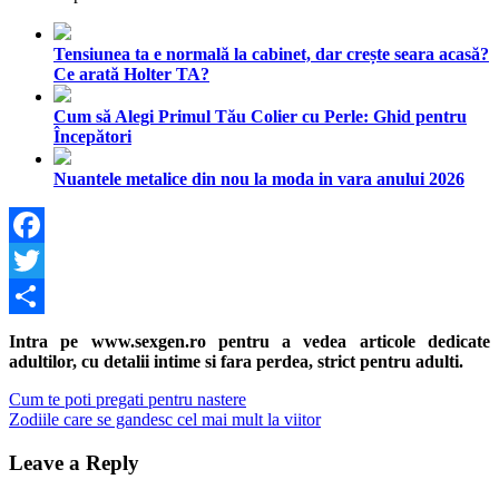
Tensiunea ta e normală la cabinet, dar crește seara acasă?
Ce arată Holter TA?
Cum să Alegi Primul Tău Colier cu Perle: Ghid pentru
Începători
Nuantele metalice din nou la moda in vara anului 2026
Facebook
Twitter
Share
Intra pe www.sexgen.ro pentru a vedea articole dedicate
adultilor, cu detalii intime si fara perdea, strict pentru adulti.
Navigare
Previous
Cum te poti pregati pentru nastere
Post:
Next
Zodiile care se gandesc cel mai mult la viitor
în
Post:
articole
Leave a Reply