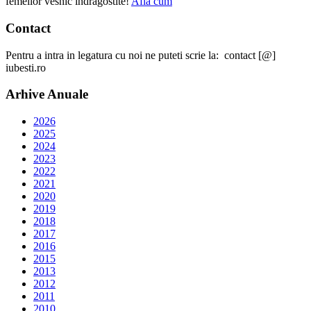
femeilor vesnic indragostite!
Afla cum
Contact
Pentru a intra in legatura cu noi ne puteti scrie la: contact [@]
iubesti.ro
Arhive Anuale
2026
2025
2024
2023
2022
2021
2020
2019
2018
2017
2016
2015
2013
2012
2011
2010