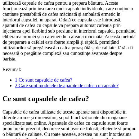
utilizează capsule de cafea pentru a prepara băutura. Acesta
funcționează prin inserarea unei capsule individuale, care conține o
cantitate prestabilită de cafea măcinată și ambalată ermetic în
interiorul capsulei, în aparat. Odată ce capsula este introdusă,
aparatul de cafea cu capsule va prepara automat cafeaua prin
injectarea apei fierbinți sub presiune în interiorul capsulei, permițând
eliberarea aromei și a cafeinei din cafeaua măcinată. Această metodă
de preparare a cafelei este foarte simplă și rapidă, permițând
utilizatorilor să pregătească o cafea proaspătă și de calitate, fără a fi
necesară o pregătire complexă sau cunoștințe avansate despre
barista.
Rezumat:
1
Ce sunt capsulele de cafea?
2
Care sunt modelele de aparate de cafea cu capsule?
Ce sunt capsulele de cafea?
Capsulele de cafea utilizate de aceste aparate sunt disponibile în
diferite arome și dimensiuni, și pot fi achiziționate din magazine
specializate sau online. Aparatele de cafea cu capsule sunt foarte
populare în prezent, deoarece sunt ușor de folosit, eficiente și produc
o băutură de calitate. Cu toate acestea, acestea nu sunt întotdeauna