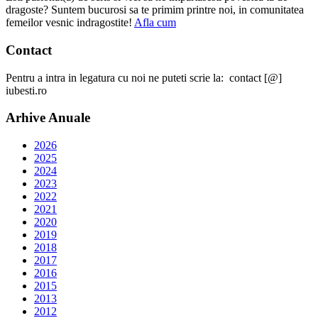
dragoste? Suntem bucurosi sa te primim printre noi, in comunitatea
femeilor vesnic indragostite!
Afla cum
Contact
Pentru a intra in legatura cu noi ne puteti scrie la: contact [@]
iubesti.ro
Arhive Anuale
2026
2025
2024
2023
2022
2021
2020
2019
2018
2017
2016
2015
2013
2012