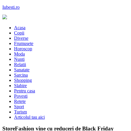
Skip
Iubesti.ro
to
content
Despre dragoste si moda, sanatate si diete, despre femeile moderne de
astazi
Acasa
Copii
Diverse
Frumusete
Horoscop
Moda
Nunti
Relatii
Sanatate
Sarcina
Shopping
Slabire
Pentru casa
Povesti
Retete
Sport
Turism
Articolul tau aici
StoreFashion vine cu reduceri de Black Friday