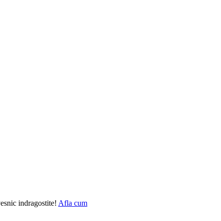
vesnic indragostite!
Afla cum