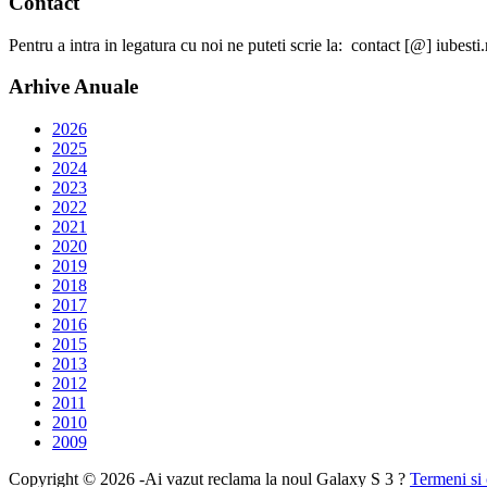
Contact
Pentru a intra in legatura cu noi ne puteti scrie la: contact [@] iubesti.
Arhive Anuale
2026
2025
2024
2023
2022
2021
2020
2019
2018
2017
2016
2015
2013
2012
2011
2010
2009
Copyright © 2026 -Ai vazut reclama la noul Galaxy S 3 ?
Termeni si 