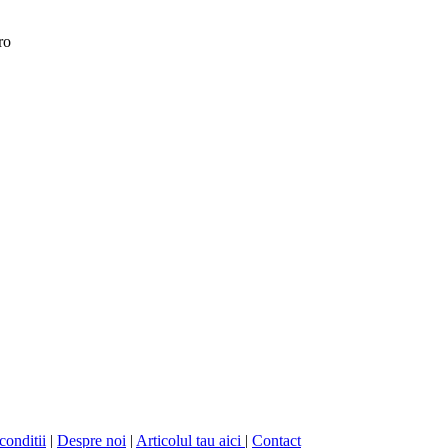
ro
conditii
|
Despre noi
|
Articolul tau aici
|
Contact