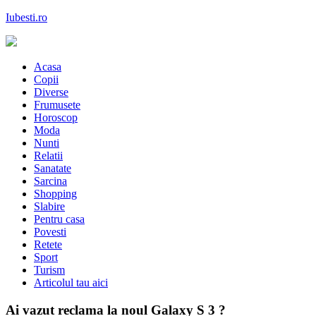
Skip
Iubesti.ro
to
content
Despre dragoste si moda, sanatate si diete, despre femeile moderne de 
Acasa
Copii
Diverse
Frumusete
Horoscop
Moda
Nunti
Relatii
Sanatate
Sarcina
Shopping
Slabire
Pentru casa
Povesti
Retete
Sport
Turism
Articolul tau aici
Ai vazut reclama la noul Galaxy S 3 ?