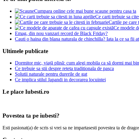
Cumpara online cele mai bune scaune pentru casa ta
Ce carti trebuie sa cite
Cartile pe care t
Ce modele de
Emag, din nou vanzari record de Black Friday?
Cauti o haina din blana naturala de chinchilla? Iata la ce sa fii 
Ultimele publicate
Dormitor mic, viață plină: cum alegi mobila ca să dormi mai bine
Ce trebuie sa stii despre reteta traditionala de pasca
Solutii naturale pentru durerile de gat
Ce implica stilul Japandi in decorarea locuintei
Le place Iubesti.ro
Povestea ta pe iubesti?
Esti pasionat(a) de scris si vrei sa ne impartasesti povestea ta de dra