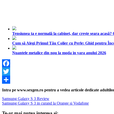
Tensiunea ta e normală la cabinet, dar crește seara acasă?
Cum să Alegi Primul Tău Colier cu Perle: Ghid pentru Înc
Nuantele metalice din nou la moda in vara anului 2026
Facebook
Twitter
Share
Intra pe www.sexgen.ro pentru a vedea articole dedicate adultilor, 
Navigare
Previous
Samsung Galaxy S 3 Review
Post:
Next
Samsung Galaxy S 3 in curand la Orange si Vodafone
în
Post:
articole
Te-ar mai putea interesa si: