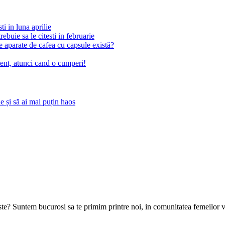
sti in luna aprilie
rebuie sa le citesti in februarie
 aparate de cafea cu capsule există?
atent, atunci cand o cumperi!
 și să ai mai puțin haos
goste? Suntem bucurosi sa te primim printre noi, in comunitatea femeilor 