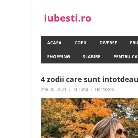
Skip
to
Iubesti.ro
content
Despre dragoste si moda, sanatate si diete, 
ACASA
COPII
DIVERSE
FR
SHOPPING
SLABIRE
PENTRU CA
4 zodii care sunt intotdea
mai 28, 2021
Miruna
Horoscop