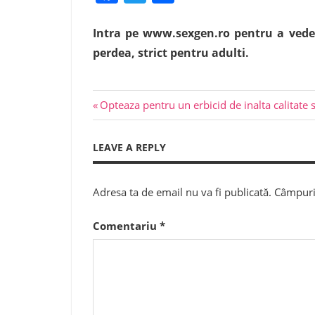
Intra pe www.sexgen.ro pentru a vedea 
perdea, strict pentru adulti.
Previous
Navigare
Opteaza pentru un erbicid de inalta calitate s
Post:
în
LEAVE A REPLY
articole
Adresa ta de email nu va fi publicată.
Câmpuril
Comentariu
*