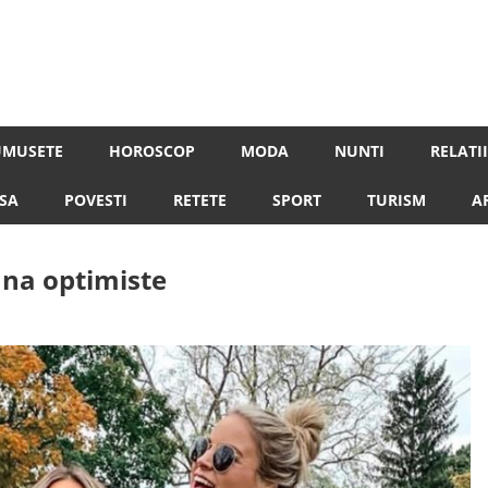
despre femeile moderne de astazi
UMUSETE
HOROSCOP
MODA
NUNTI
RELATII
SA
POVESTI
RETETE
SPORT
TURISM
A
una optimiste