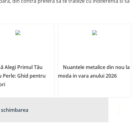
para, din contra prefera sa te trateze cu indiferenta si sa
ă Alegi Primul Tău
Nuantele metalice din nou la
u Perle: Ghid pentru
moda in vara anului 2026
ori
c schimbarea