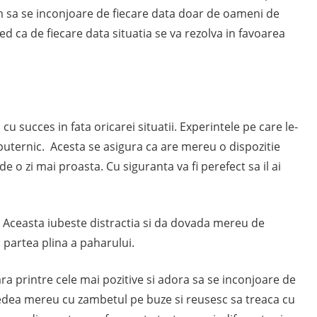
um sa se inconjoare de fiecare data doar de oameni de
red ca de fiecare data situatia se va rezolva in favoarea
cu succes in fata oricarei situatii. Experintele pe care le-
e puternic. Acesta se asigura ca are mereu o dispozitie
e o zi mai proasta. Cu siguranta va fi perefect sa il ai
. Aceasta iubeste distractia si da dovada mereu de
a partea plina a paharului.
a printre cele mai pozitive si adora sa se inconjoare de
 vedea mereu cu zambetul pe buze si reusesc sa treaca cu