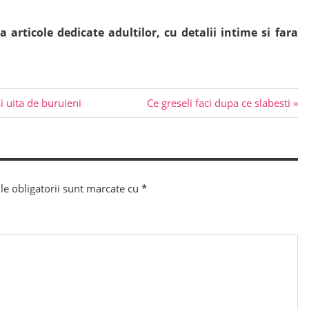
articole dedicate adultilor, cu detalii intime si fara
Next
i uita de buruieni
Ce greseli faci dupa ce slabesti
Post:
e obligatorii sunt marcate cu
*