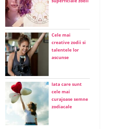
superficiale zodii
Cele mai
creative zodii si
talentele lor
ascunse
Iata care sunt
cele mai
curajoase semne
zodiacale