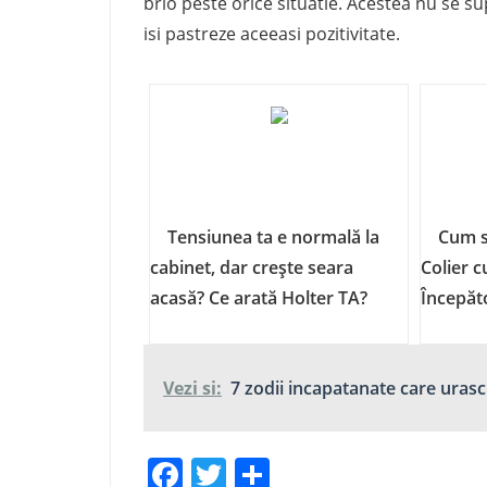
brio peste orice situatie. Acestea nu se su
isi pastreze aceeasi pozitivitate.
Tensiunea ta e normală la
Cum s
cabinet, dar crește seara
Colier c
acasă? Ce arată Holter TA?
Începăt
Vezi si:
7 zodii incapatanate care uras
Facebook
Twitter
Share