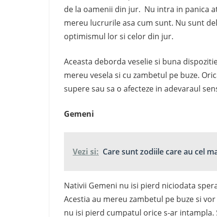
de la oamenii din jur. Nu intra in panica a
mereu lucrurile asa cum sunt. Nu sunt del
optimismul lor si celor din jur.
Aceasta deborda veselie si buna dispozitie 
mereu vesela si cu zambetul pe buze. Oricat
supere sau sa o afecteze in adevaraul sens
Gemeni
Vezi si:
Care sunt zodiile care au cel m
Nativii Gemeni nu isi pierd niciodata spera
Acestia au mereu zambetul pe buze si vor re
nu isi pierd cumpatul orice s-ar intampla. S